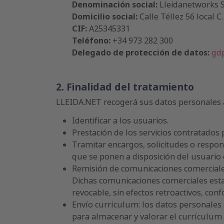
Denominación social:
Lleidanetworks S
Domicilio social:
Calle Téllez 56 local C.
CIF:
A25345331
Teléfono:
+34 973 282 300
Delegado de protección de datos:
gdp
2. Finalidad del tratamiento
LLEIDA.NET recogerá sus datos personales a t
Identificar a los usuarios.
Prestación de los servicios contratados 
Tramitar encargos, solicitudes o respon
que se ponen a disposición del usuario e
Remisión de comunicaciones comerciales 
Dichas comunicaciones comerciales esta
revocable, sin efectos retroactivos, conf
Envío currículum: los datos personales 
para almacenar y valorar el currículum