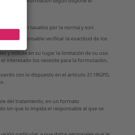
iedad de la información según dispone el
tos que están tasados por la norma y son:
ta al responsable verificar la exactitud de los
s y solicite en su lugar la limitación de su uso.
el interesado los necesite para la formulación,
uerdo con lo dispuesto en el artículo 21.1RGPD,
o.
ble del tratamiento, en un formato
to sin que lo impida el responsable al que se
ación particular, a que datos personales que le