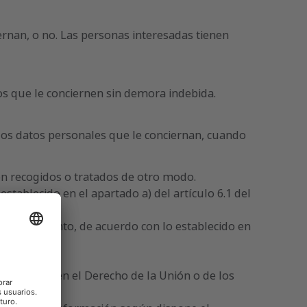
ernan, o no. Las personas interesadas tienen
tos que le conciernen sin demora indebida.
e los datos personales que le conciernan, cuando
on recogidos o tratados de otro modo.
stablecido en el apartado a) del artículo 6.1 del
co.
l tratamiento, de acuerdo con lo establecido en
tablecida en el Derecho de la Unión o de los