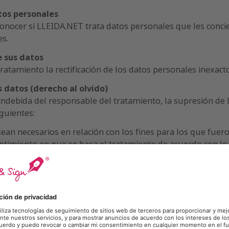
atos personales
onocer si LLEIDA.NET trata datos personales que les conci
es.
e sus datos
tratamiento la rectificación de los datos personales inexac
s datos (derecho al olvido)
ón indebida del responsable del tratamiento, la supresión d
guientes:
ean necesarios en relación con los fines para los que fuer
ntimiento en que se basa el tratamiento de acuerdo con lo e
lo 9.2 del RGPD, y éste no se base en otro fundamento jurídi
ratamiento y no prevalezcan otros motivos legítimos para e
ido tratados ilícitamente.
uprimirse para el cumplimiento de una obligación legal es
 responsable del tratamiento.