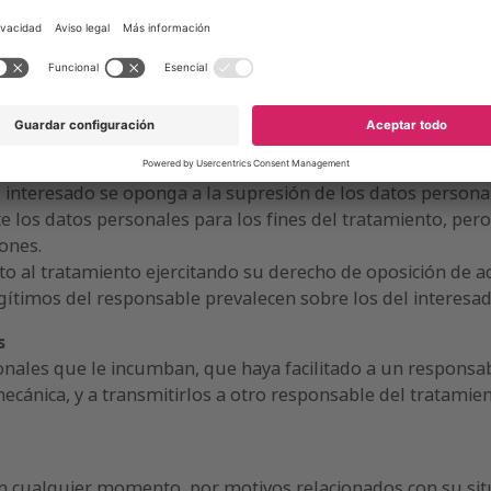
 obtenido en relación con la oferta de servicios de la soc
su tratamiento
e del tratamiento la limitación del tratamiento de los da
ctitud de los datos personales, durante un plazo que permi
l interesado se oponga a la supresión de los datos personale
 los datos personales para los fines del tratamiento, pero 
iones.
o al tratamiento ejercitando su derecho de oposición de ac
legítimos del responsable prevalecen sobre los del interesad
s
sonales que le incumban, que haya facilitado a un responsa
cánica, y a transmitirlos a otro responsable del tratamien
en cualquier momento, por motivos relacionados con su situ