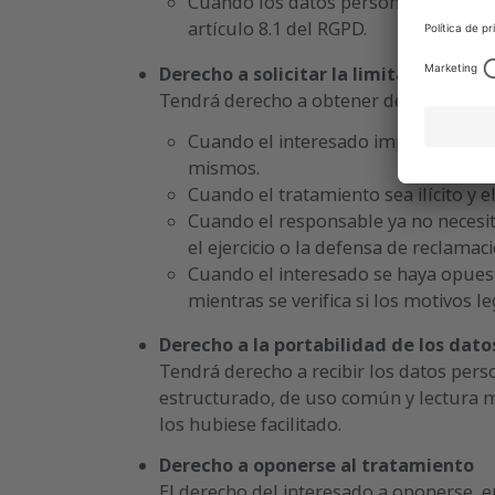
Cuando los datos personales se hayan
artículo 8.1 del RGPD.
Derecho a solicitar la limitación de 
Tendrá derecho a obtener del responsabl
Cuando el interesado impugne la exa
mismos.
Cuando el tratamiento sea ilícito y e
Cuando el responsable ya no necesite
el ejercicio o la defensa de reclamac
Cuando el interesado se haya opuest
mientras se verifica si los motivos 
Derecho a la portabilidad de los dato
Tendrá derecho a recibir los datos per
estructurado, de uso común y lectura me
los hubiese facilitado.
Derecho a oponerse al tratamiento
El derecho del interesado a oponerse, 