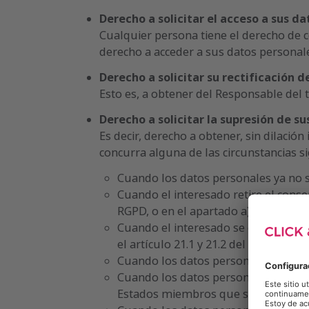
Derecho a solicitar el acceso a sus d
Cualquier persona tiene el derecho de c
derecho a acceder a sus datos personal
Derecho a solicitar su rectificación d
Esto es, a obtener del Responsable del 
Derecho a solicitar la supresión de su
Es decir, derecho a obtener, sin dilaci
concurra alguna de las circunstancias si
Cuando los datos personales ya no s
Cuando el interesado retire el conse
RGPD, o en el apartado a) del artícu
Cuando el interesado se oponga al t
el artículo 21.1 y 21.2 del RGPD.
Cuando los datos personales hayan s
Cuando los datos personales deban s
Estados miembros que se aplique al